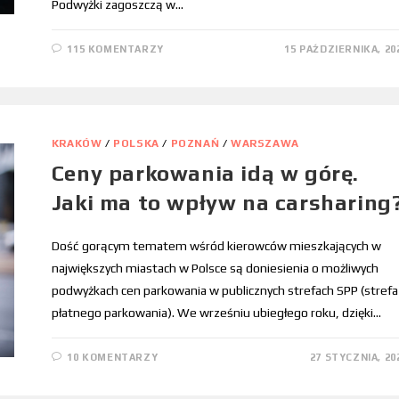
Podwyżki zagoszczą w…
115 KOMENTARZY
15 PAŹDZIERNIKA, 20
KRAKÓW
/
POLSKA
/
POZNAŃ
/
WARSZAWA
Ceny parkowania idą w górę.
Jaki ma to wpływ na carsharing
Dość gorącym tematem wśród kierowców mieszkających w
największych miastach w Polsce są doniesienia o możliwych
podwyżkach cen parkowania w publicznych strefach SPP (strefa
płatnego parkowania). We wrześniu ubiegłego roku, dzięki…
10 KOMENTARZY
27 STYCZNIA, 20