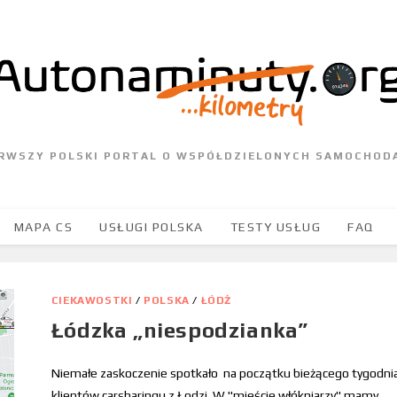
ERWSZY POLSKI PORTAL O WSPÓŁDZIELONYCH SAMOCHOD
MAPA CS
USŁUGI POLSKA
TESTY USŁUG
FAQ
CIEKAWOSTKI
/
POLSKA
/
ŁÓDŹ
Łódzka „niespodzianka”
Niemałe zaskoczenie spotkało na początku bieżącego tygodni
klientów carsharingu z Łodzi. W "mieście włókniarzy" mamy