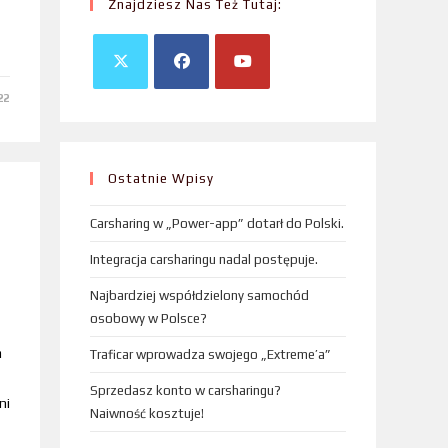
Znajdziesz Nas Też Tutaj:
22
Ostatnie Wpisy
Carsharing w „Power-app” dotarł do Polski.
Integracja carsharingu nadal postępuje.
Najbardziej współdzielony samochód
osobowy w Polsce?
a
Traficar wprowadza swojego „Extreme’a”
Sprzedasz konto w carsharingu?
ni
Naiwność kosztuje!