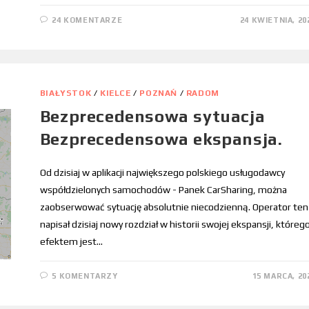
24 KOMENTARZE
24 KWIETNIA, 20
BIAŁYSTOK
/
KIELCE
/
POZNAŃ
/
RADOM
Bezprecedensowa sytuacja
Bezprecedensowa ekspansja.
Od dzisiaj w aplikacji największego polskiego usługodawcy
współdzielonych samochodów - Panek CarSharing, można
zaobserwować sytuację absolutnie niecodzienną. Operator ten
napisał dzisiaj nowy rozdział w historii swojej ekspansji, któreg
efektem jest…
5 KOMENTARZY
15 MARCA, 20