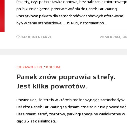
Pakiety, czyli pełna stawka dobowa, bez naliczania minutowego
po kilkumiesięcznej przerwie wróciła do Panek CarSharing.
Początkowo pakiety dla samochodów osobowych oferowane
były w cenie standardowej - 99 PLN, natomiast po…
142 KOMENTARZE
20 SIERPNIA, 20
CIEKAWOSTKI
/
POLSKA
Panek znów poprawia strefy.
Jest kilka powrotów.
Powiedzieć, że strefy w których można wynająć samochody w
usłudze Panek CarSharing są dynamiczne to nic nie powiedzieć
Baza miast, strefy zwrotów, parkingi specjalne wielokrotnie w
ciągu 6 lat działalności…