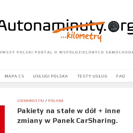
ERWSZY POLSKI PORTAL O WSPÓŁDZIELONYCH SAMOCHOD
MAPA CS
USŁUGI POLSKA
TESTY USŁUG
FAQ
CIEKAWOSTKI
/
POLSKA
Pakiety na stałe w dół + inne
zmiany w Panek CarSharing.