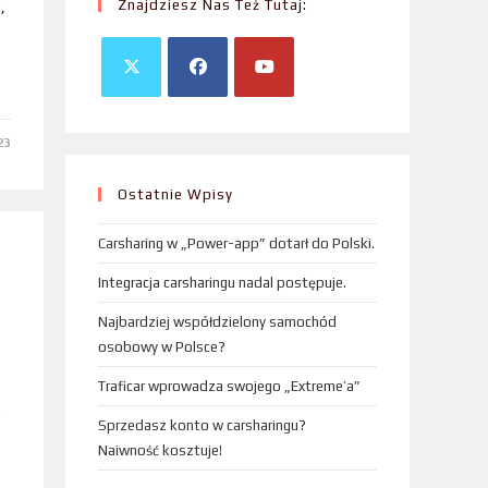
Znajdziesz Nas Też Tutaj:
,
23
Ostatnie Wpisy
Carsharing w „Power-app” dotarł do Polski.
Integracja carsharingu nadal postępuje.
Najbardziej współdzielony samochód
osobowy w Polsce?
Traficar wprowadza swojego „Extreme’a”
.
Sprzedasz konto w carsharingu?
Naiwność kosztuje!