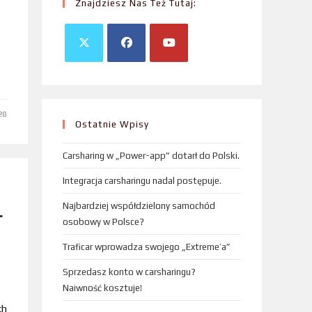
Znajdziesz Nas Też Tutaj:
20
Ostatnie Wpisy
Carsharing w „Power-app” dotarł do Polski.
Integracja carsharingu nadal postępuje.
Najbardziej współdzielony samochód
.
osobowy w Polsce?
Traficar wprowadza swojego „Extreme’a”
Sprzedasz konto w carsharingu?
Naiwność kosztuje!
ch