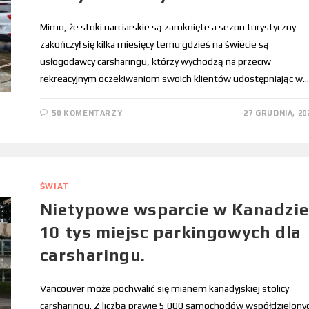
Mimo, że stoki narciarskie są zamknięte a sezon turystyczny
zakończył się kilka miesięcy temu gdzieś na świecie są
usłogodawcy carsharingu, którzy wychodzą na przeciw
rekreacyjnym oczekiwaniom swoich klientów udostępniając w…
50 KOMENTARZY
27 GRUDNIA, 20
ŚWIAT
Nietypowe wsparcie w Kanadzie
10 tys miejsc parkingowych dla
carsharingu.
Vancouver może pochwalić się mianem kanadyjskiej stolicy
carsharingu. Z liczbą prawie 5 000 samochodów współdzielony