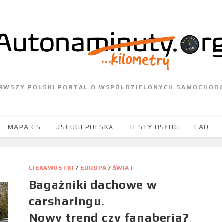
ERWSZY POLSKI PORTAL O WSPÓŁDZIELONYCH SAMOCHOD
MAPA CS
USŁUGI POLSKA
TESTY USŁUG
FAQ
CIEKAWOSTKI
/
EUROPA
/
ŚWIAT
Bagażniki dachowe w
carsharingu.
Nowy trend czy fanaberia?