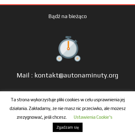
Bądź na bieżąco
Mail : kontakt@autonaminuty.org
tel: +48 606 666 993
Ta strona wykorzystuje pliki cookies w celu usprawnienia jej
działania. Zakładamy, że nie masz nic przeciwko, ale możesz
zrezygnować, jeśli chcesz.
Ustawienia Cookie's
Zgadzam się
© 2016-2021 by autonaminuty.org