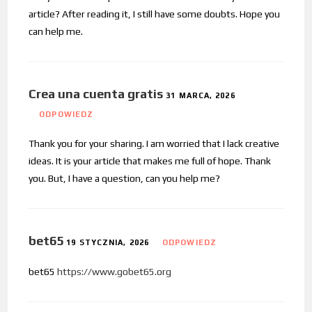
article? After reading it, I still have some doubts. Hope you
can help me.
Crea una cuenta gratis
31 MARCA, 2026
ODPOWIEDZ
Thank you for your sharing. I am worried that I lack creative
ideas. It is your article that makes me full of hope. Thank
you. But, I have a question, can you help me?
bet65
19 STYCZNIA, 2026
ODPOWIEDZ
bet65
https://www.gobet65.org