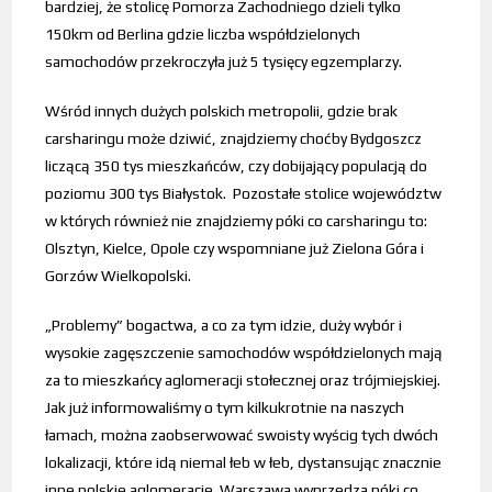
bardziej, że stolicę Pomorza Zachodniego dzieli tylko
150km od Berlina gdzie liczba współdzielonych
samochodów przekroczyła już 5 tysięcy egzemplarzy.
Wśród innych dużych polskich metropolii, gdzie brak
carsharingu może dziwić, znajdziemy choćby Bydgoszcz
liczącą 350 tys mieszkańców, czy dobijający populacją do
poziomu 300 tys Białystok. Pozostałe stolice województw
w których również nie znajdziemy póki co carsharingu to:
Olsztyn, Kielce, Opole czy wspomniane już Zielona Góra i
Gorzów Wielkopolski.
„Problemy” bogactwa, a co za tym idzie, duży wybór i
wysokie zagęszczenie samochodów współdzielonych mają
za to mieszkańcy aglomeracji stołecznej oraz trójmiejskiej.
Jak już informowaliśmy o tym kilkukrotnie na naszych
łamach, można zaobserwować swoisty wyścig tych dwóch
lokalizacji, które idą niemal łeb w łeb, dystansując znacznie
inne polskie aglomeracje. Warszawa wyprzedza póki co