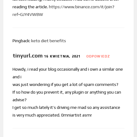
reading the article.
https://www.binance.com/it/join?
ref=GJY4VW8W
Pingback:
keto diet benefits
tinyurl.com
16 KWIETNIA, 2021
ODPOWIEDZ
Howdy, i read your blog occasionally and i own a similar one
and i
was just wondering if you get a lot of spam comments?
If so how do you prevent it, any plugin or anything you can
advise?
I get so much lately it’s driving me mad so any assistance
is very much appreciated. 0mniartist asmr