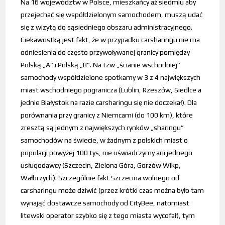
Na 16 województw w Polsce, mieszkańcy aż siedmiu aby
przejechać się współdzielonym samochodem, muszą udać
się z wizytą do sąsiedniego obszaru administracyjnego.
Ciekawostką jest fakt, że w przypadku carsharingu nie ma
odniesienia do często przywoływanej granicy pomiędzy
Polską „A” i Polską „B”. Na tzw „ścianie wschodniej”
samochody współdzielone spotkamy w 3 z 4 największych
miast wschodniego pogranicza (Lublin, Rzeszów, Siedlce a
jednie Białystok na razie carsharingu się nie doczekał). Dla
porównania przy granicy z Niemcami (do 100 km), które
zresztą są jednym z największych rynków „sharingu”
samochodów na świecie, w żadnym z polskich miast o
populacji powyżej 100 tys, nie uświadczymy ani jednego
usługodawcy (Szczecin, Zielona Góra, Gorzów Wlkp,
Wałbrzych). Szczególnie fakt Szczecina wolnego od
carsharingu może dziwić (przez krótki czas można było tam
wynająć dostawcze samochody od CityBee, natomiast
litewski operator szybko się z tego miasta wycofał), tym