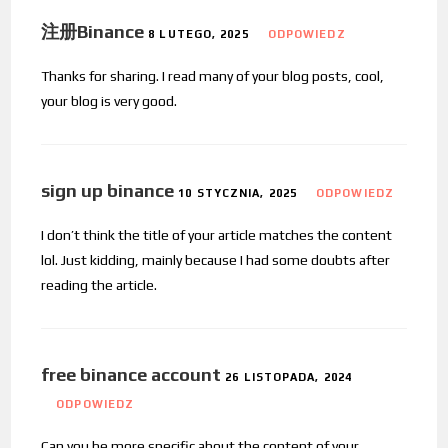
注册Binance
8 LUTEGO, 2025
ODPOWIEDZ
Thanks for sharing. I read many of your blog posts, cool,
your blog is very good.
sign up binance
10 STYCZNIA, 2025
ODPOWIEDZ
I don’t think the title of your article matches the content
lol. Just kidding, mainly because I had some doubts after
reading the article.
free binance account
26 LISTOPADA, 2024
ODPOWIEDZ
Can you be more specific about the content of your