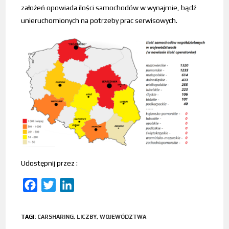
założeń opowiada ilości samochodów w wynajmie, bądź
unieruchomionych na potrzeby prac serwisowych.
Udostępnij przez :
F
T
L
a
w
i
c
i
n
TAGI
:
CARSHARING
,
LICZBY
,
WOJEWÓDZTWA
e
t
k