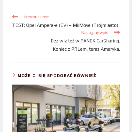
b
t
e
o
e
d
Previous Post
o
r
I
TEST: Opel Ampera-e (EV) – MiiMove (Trójmiasto)
k
n
Następny wpis
Bez wiz też w PANEK CarSharing.
Koniec z PRLem, teraz Ameryka.
MOŻE CI SIĘ SPODOBAĆ RÓWNIEŻ