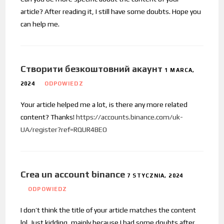
article? After reading it, I still have some doubts. Hope you
can help me.
Створити безкоштовний акаунт
1 MARCA,
2024
ODPOWIEDZ
Your article helped me a lot, is there any more related
content? Thanks!
https://accounts.binance.com/uk-
UA/register?ref=RQUR4BEO
Crea un account binance
7 STYCZNIA, 2024
ODPOWIEDZ
I don’t think the title of your article matches the content
lol. Just kidding, mainly because I had some doubts after