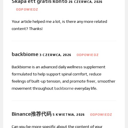
Skapa ett gratis konto
26 CZERWCA, 2026
ODPOWIEDZ
Your article helped me a lot, is there any more related
content? Thanks!
backbiome
3 CZERWCA, 2026
ODPOWIEDZ
Backbiome is an advanced daily wellness supplement
formulated to help support spinal comfort, reduce
feelings of built-up tension, and promote freer, smoother
movement throughout
backbiome
everyday life.
Binance推荐代码
5 KWIETNIA, 2026
ODPOWIEDZ
Can you be more specific about the content of your