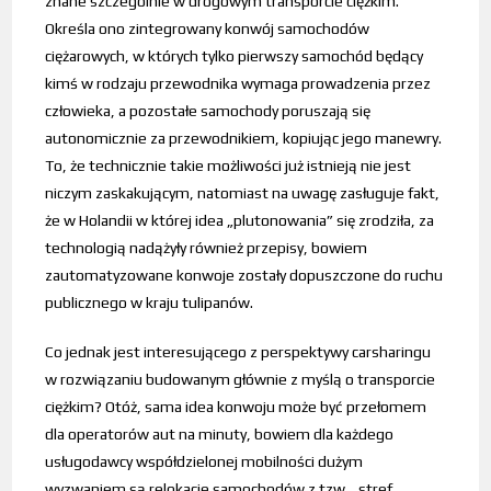
znane szczególnie w drogowym transporcie ciężkim.
Określa ono zintegrowany konwój samochodów
ciężarowych, w których tylko pierwszy samochód będący
kimś w rodzaju przewodnika wymaga prowadzenia przez
człowieka, a pozostałe samochody poruszają się
autonomicznie za przewodnikiem, kopiując jego manewry.
To, że technicznie takie możliwości już istnieją nie jest
niczym zaskakującym, natomiast na uwagę zasługuje fakt,
że w Holandii w której idea „plutonowania” się zrodziła, za
technologią nadążyły również przepisy, bowiem
zautomatyzowane konwoje zostały dopuszczone do ruchu
publicznego w kraju tulipanów.
Co jednak jest interesującego z perspektywy carsharingu
w rozwiązaniu budowanym głównie z myślą o transporcie
ciężkim? Otóż, sama idea konwoju może być przełomem
dla operatorów aut na minuty, bowiem dla każdego
usługodawcy współdzielonej mobilności dużym
wyzwaniem są relokacje samochodów z tzw. „stref