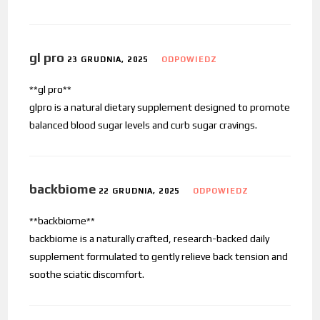
gl pro
23 GRUDNIA, 2025
ODPOWIEDZ
**gl pro**
glpro is a natural dietary supplement designed to promote
balanced blood sugar levels and curb sugar cravings.
backbiome
22 GRUDNIA, 2025
ODPOWIEDZ
**backbiome**
backbiome is a naturally crafted, research-backed daily
supplement formulated to gently relieve back tension and
soothe sciatic discomfort.