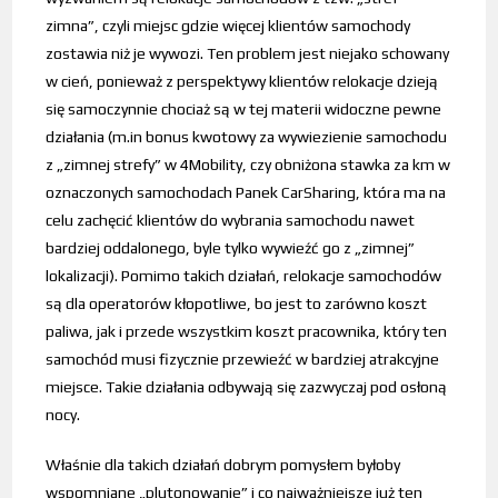
zimna”, czyli miejsc gdzie więcej klientów samochody
zostawia niż je wywozi. Ten problem jest niejako schowany
w cień, ponieważ z perspektywy klientów relokacje dzieją
się samoczynnie chociaż są w tej materii widoczne pewne
działania (m.in bonus kwotowy za wywiezienie samochodu
z „zimnej strefy” w 4Mobility, czy obniżona stawka za km w
oznaczonych samochodach Panek CarSharing, która ma na
celu zachęcić klientów do wybrania samochodu nawet
bardziej oddalonego, byle tylko wywieźć go z „zimnej”
lokalizacji). Pomimo takich działań, relokacje samochodów
są dla operatorów kłopotliwe, bo jest to zarówno koszt
paliwa, jak i przede wszystkim koszt pracownika, który ten
samochód musi fizycznie przewieźć w bardziej atrakcyjne
miejsce. Takie działania odbywają się zazwyczaj pod osłoną
nocy.
Właśnie dla takich działań dobrym pomysłem byłoby
wspomniane „plutonowanie” i co najważniejsze już ten