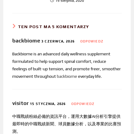
19 sierpnia, 2020
TEN POST MA 5 KOMENTARZY
backbiome
3 CZERWCA, 2026
ODPOWIEDZ
Backbiome is an advanced daily wellness supplement
formulated to help support spinal comfort, reduce
feelings of built-up tension, and promote freer, smoother
movement throughout
backbiome
everyday life.
visitor
15 STYCZNIA, 2026
ODPOWIEDZ
中職戰績粉絲必備的資訊平台，運用大數據AI分析引擎提供
最即時的中職戰績新聞、球員數據分析，以及專業的比賽預
測。