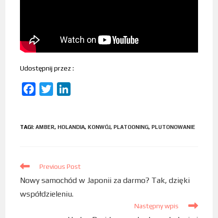
Udostępnij przez :
F
T
L
a
w
i
c
i
n
TAGI
:
AMBER
,
HOLANDIA
,
KONWÓJ
,
PLATOONING
,
PLUTONOWANIE
e
t
k
b
t
e
o
e
d
Previous Post
o
r
I
Nowy samochód w Japonii za darmo? Tak, dzięki
k
n
współdzieleniu.
Następny wpis