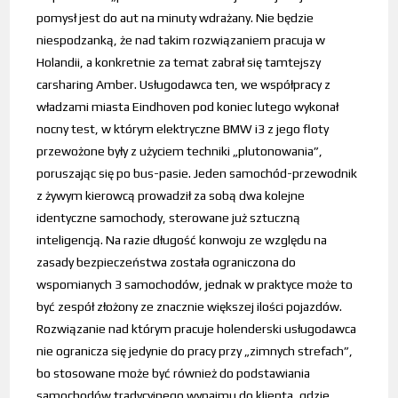
pomysł jest do aut na minuty wdrażany. Nie będzie
niespodzanką, że nad takim rozwiązaniem pracuja w
Holandii, a konkretnie za temat zabrał się tamtejszy
carsharing Amber. Usługodawca ten, we współpracy z
władzami miasta Eindhoven pod koniec lutego wykonał
nocny test, w którym elektryczne BMW i3 z jego floty
przewożone były z użyciem techniki „plutonowania”,
poruszając się po bus-pasie. Jeden samochód-przewodnik
z żywym kierowcą prowadził za sobą dwa kolejne
identyczne samochody, sterowane już sztuczną
inteligencją. Na razie długość konwoju ze względu na
zasady bezpieczeństwa została ograniczona do
wspomianych 3 samochodów, jednak w praktyce może to
być zespół złożony ze znacznie większej ilości pojazdów.
Rozwiązanie nad którym pracuje holenderski usługodawca
nie ogranicza się jedynie do pracy przy „zimnych strefach”,
bo stosowane może być również do podstawiania
samochodów tradycyjnego wynajmu do klienta, gdzie