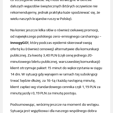
dalszych wyjazdów świątecznych (których oczywiście nie
rekomendujemy, jednak praktyka każe spodziewać się, że
wielu naszych krajanów ruszy w Polskę).
Na koniec jeszcze kilka słów o również ciekawej promocji,
od największego polskiego zero-emisyjnego carsharingu –
InnogyGO!
, który podczas epidemii skierował swoją
ofertę ku (również cenowej) alternatywie dla komunikacji
publicznej. Za kwotę 3,40 PLN (czyli cenę jednego 20-
minutowego biletu publicznej, warszawskiej komunikacji)
klient otrzymuje pakiet 15 minut do wykorzystania w ciągu
14 dni. W sytuacji gdy wynajem w ramach tej subskrypcji
trwać będzie dłużej, za 16-tą i każdą następną minutę,
klient zapłaci wg standardowego cennika czyli 1,19 PLN za
minutę jazdy i 0,19 PLN za minutę postoju.
Podsumowując, wrócimy jeszcze na moment do wstępu.
Sytuacja jest wyjątkowa i dla naszego wspólnego dobra