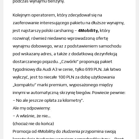
podczas wynajmu benzyny.
Kolejnym operatorem, który zdecydował się na
zaoferowanie interesującego pakietu na dłuższe wynajmy,
jest najstarszy polski carsharing –
4Mobility,
który
rozwinął, również niedawno wprowadzoną ofertę
wynajmu dobowego, wraz z podstawieniem samochodu
pod wskazany adres, a także z dodatkową dezynfekcją
dostarczanego pojazdu. „Czwórki” proponują pakiet
tygodniowy dla Audi A3 w cenie, tylko 699 PLN. Jak łatwo
wyliczyć, jest to niecałe 100 PLN za dobę użytkowania
„kompaktu” marki premium, wyposażonego między
innymi w automatyczną skrzynię biegów. Powiecie pewnie:
– No ale jeszcze opłata za kilometry”.
Ale my odpowiemy:
– A właśnie, że nie…
(chociaż nie do końca)
Promocja od 4Mobility do złudzenia przypomina swoją
konstrukcją tradycyjny wynajem samochodów typu – Rent