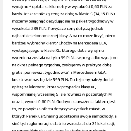
wynajmu + opłata za kilometry w wysokości 0,60 PLN za
każdy. Jeszcze niższą cenę za dobę w klasie S (34,15 PLN)
możemy osiągnąć decydując się na pakiet tygodniowy w
wysokości 239 PLN. Powyższe ceny dotyczą jednak
najbardziej ekonomicznej klasy. A na co może liczyć, nieco
bardziej wybredny klient? Choćby na Mercedesa GLA,
występującego w klasie XL, którego doba wynajmu
wyceniona została na tylko 99 PLN a w przypadku wynajmu
na okres pełnego tygodnia, zyskujemy w praktyce dobę
gratis, ponieważ „tygodniówka” z Mercedesem GLA,
kosztować nas będzie 599 PLN. Do tej ceny należy dodać
opłatę za kilometr, która w przypadku klasy XL,
wspomnianej wcześniej S, ale również w pozostałych M
oraz L, wynosi 0,60 PLN. Godnym zauważenia faktem jest
to, że powyższa oferta dotyczy wszystkich miast, w
których Panek CarSharing udostępnia swoje samochody, a
sieć tych aglomeracji ostatnio wzrosła aż do 21 lokalizacji,
co szczególnie okazać się może atrakcyjne w okresie