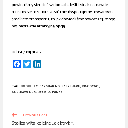
powinniśmy siedzieć w domach. Jeśli jednak naprawdę
musimy się przemieszczać i nie dysponujemy prywatnym
środkiem transportu, to jak dowiedliśmy powyższej, mogą
być naprawdę atrakcyjną opcją.
Udostępnij przez :
F
T
L
a
w
i
c
i
n
TAGI
:
4MOBILITY
,
CARSHARING
,
EASYSHARE
,
INNOGYGO!
,
e
t
k
KORONAWIRUS
,
OFERTA
,
PANEK
b
t
e
o
e
d
o
r
I
Previous Post
k
n
Stolica wita kolejne „elektryki”.