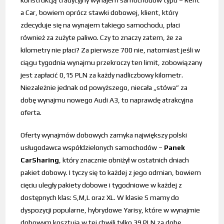
a Car, bowiem oprócz stawki dobowej, klient, który
zdecyduje się na wynajem takiego samochodu, płaci
również za zużyte paliwo. Czy to znaczy zatem, że za
kilometry nie płaci? Za pierwsze 700 nie, natomiast jeśli w
ciągu tygodnia wynajmu przekroczy ten limit, zobowiązany
jest zapłacić 0,15 PLN za każdy nadliczbowy kilometr.
Niezależnie jednak od powyższego, niecała „stówa” za
dobę wynajmu nowego Audi A3, to naprawdę atrakcyjna
oferta.
Oferty wynajmów dobowych zamyka największy polski
usługodawca współdzielonych samochodów –
Panek
CarSharing
, który znacznie obniżył w ostatnich dniach
pakiet dobowy. I tyczy się to każdej z jego odmian, bowiem
cięciu uległy pakiety dobowe i tygodniowe w każdej z
dostępnych klas: S,M,L oraz XL. W klasie S mamy do
dyspozycji popularne, hybrydowe Yarisy, które w wynajmie
dobowym kosztują w tej chwili tylko 39 PLN za dobę