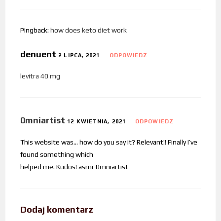
Pingback:
how does keto diet work
denuent
2 LIPCA, 2021
ODPOWIEDZ
levitra 40 mg
0mniartist
12 KWIETNIA, 2021
ODPOWIEDZ
This website was… how do you say it? Relevant!! Finally I’ve
found something which
helped me. Kudos! asmr 0mniartist
Dodaj komentarz