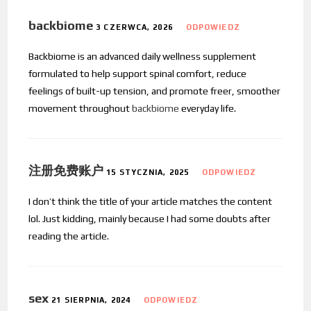
backbiome
3 CZERWCA, 2026
ODPOWIEDZ
Backbiome is an advanced daily wellness supplement
formulated to help support spinal comfort, reduce
feelings of built-up tension, and promote freer, smoother
movement throughout
backbiome
everyday life.
注册免费账户
15 STYCZNIA, 2025
ODPOWIEDZ
I don’t think the title of your article matches the content
lol. Just kidding, mainly because I had some doubts after
reading the article.
sex
21 SIERPNIA, 2024
ODPOWIEDZ