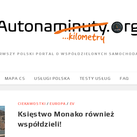
ERWSZY POLSKI PORTAL O WSPÓŁDZIELONYCH SAMOCHOD
MAPA CS
USŁUGI POLSKA
TESTY USŁUG
FAQ
CIEKAWOSTKI
/
EUROPA
/
EV
Księstwo Monako również
współdzieli!