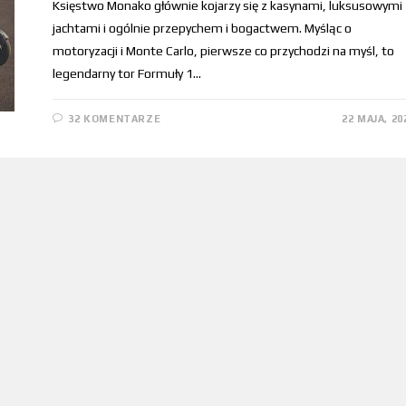
Księstwo Monako głównie kojarzy się z kasynami, luksusowymi
jachtami i ogólnie przepychem i bogactwem. Myśląc o
motoryzacji i Monte Carlo, pierwsze co przychodzi na myśl, to
legendarny tor Formuły 1…
32 KOMENTARZE
22 MAJA, 20