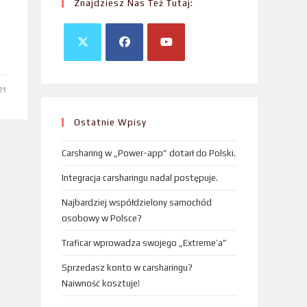
Znajdziesz Nas Też Tutaj:
21
Ostatnie Wpisy
Carsharing w „Power-app” dotarł do Polski.
Integracja carsharingu nadal postępuje.
Najbardziej współdzielony samochód
osobowy w Polsce?
Traficar wprowadza swojego „Extreme’a”
Sprzedasz konto w carsharingu?
Naiwność kosztuje!