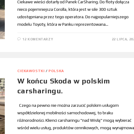
Ciekawe wieści dotarły od Panek CarSharing. Do floty dołącza
nieco pojemniejsza Corolla, która jest w sile 300 sztuk
udostępniana przez tego operatora. Do najpopularniejszego
modelu Toyoty, która w Panku reprezentowana…
12 KOMENTARZY
22 LIPCA, 20
CIEKAWOSTKI
/
POLSKA
W końcu Skoda w polskim
carsharingu.
Czego na pewno nie można zarzucić polskim usługom
współdzielonej mobilności samochodowej, to braku
różnorodności. Klienci carsharingu "nad Wisłą" mogą wybierać
wśród wielu usług, produktów cennikowych, mogą wynajmow