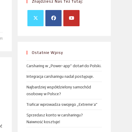
Znajdziesz Nas Też Tutaj:
21
Ostatnie Wpisy
Carsharing w „Power-app” dotarł do Polski.
Integracja carsharingu nadal postępuje.
Najbardziej współdzielony samochód
osobowy w Polsce?
Traficar wprowadza swojego „Extreme’a”
Sprzedasz konto w carsharingu?
Naiwność kosztuje!
ać