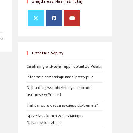
Znajdziesz Nas Też Tutaj:
22
Ostatnie Wpisy
Carsharing w „Power-app” dotarł do Polski.
Integracja carsharingu nadal postępuje.
Najbardziej współdzielony samochód
osobowy w Polsce?
Traficar wprowadza swojego „Extreme’a”
Sprzedasz konto w carsharingu?
Naiwność kosztuje!