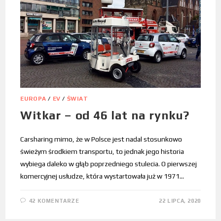
EUROPA
/
EV
/
ŚWIAT
Witkar – od 46 lat na rynku?
Carsharing mimo, że w Polsce jest nadal stosunkowo
świeżym środkiem transportu, to jednak jego historia
wybiega daleko w głąb poprzedniego stulecia. O pierwszej
komercyjnej usłudze, która wystartowała już w 1971…
42 KOMENTARZE
22 LIPCA, 2020