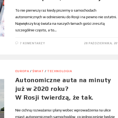
To nie pierwszy raz kiedy piszemy o samochodach
autonomicznych w odniesieniu do Rosji i na pewno nie ostatni.
Największy kraj świata na naszych łamach gości zresztą
szczególnie często, a to…
7 KOMENTARZY
28 PAŹDZIERNIKA, 20
EUROPA
/
ŚWIAT
/
TECHNOLOGIA
Autonomiczne auta na minuty
już w 2020 roku?
W Rosji twierdzą, że tak.
Nie cichną rozważania i plany wobec wprowadzenia na ulice
miast autonomicznych samochodów, co jednocześnie będzie