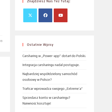
Znajdziesz Nas Też Tutaj:
19
Ostatnie Wpisy
Carsharing w „Power-app” dotarł do Polski.
Integracja carsharingu nadal postępuje.
Najbardziej współdzielony samochód
osobowy w Polsce?
Traficar wprowadza swojego „Extreme’a”
Sprzedasz konto w carsharingu?
Naiwność kosztuje!