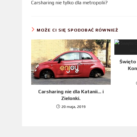
Carsharing nie tylko dla metropolii?
o
e
d
o
r
I
k
n
MOŻE CI SIĘ SPODOBAĆ RÓWNIEŻ
Święto 
Kon
Carsharing nie dla Katanii… i
Zielonki.
20 maja, 2019