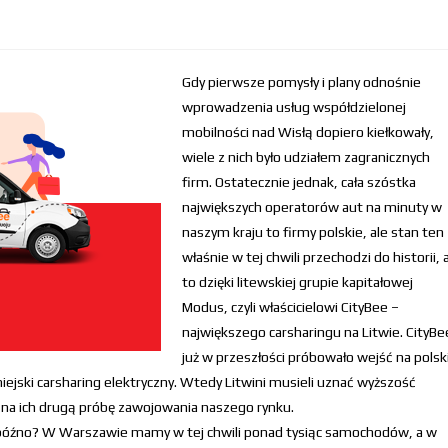
Gdy pierwsze pomysły i plany odnośnie
wprowadzenia usług współdzielonej
mobilności nad Wisłą dopiero kiełkowały,
wiele z nich było udziałem zagranicznych
firm. Ostatecznie jednak, cała szóstka
największych operatorów aut na minuty w
naszym kraju to firmy polskie, ale stan ten
właśnie w tej chwili przechodzi do historii, 
to dzięki litewskiej grupie kapitałowej
Modus, czyli właścicielowi CityBee –
największego carsharingu na Litwie. CityBe
już w przeszłości próbowało wejść na polsk
iejski carsharing elektryczny. Wtedy Litwini musieli uznać wyższość
s na ich drugą próbę zawojowania naszego rynku.
 za późno? W Warszawie mamy w tej chwili ponad tysiąc samochodów, a w