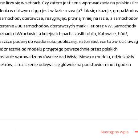
ne liczy się w setkach. Czy zatem jest sens wprowadzania na polskie ulic
lenia w dalszym ciągu jest w fazie rozwoju? Jak się okazuje, grupa Modus
ce samochody dostawcze, rezygnując, przynajmniej na razie, z samochodó
h zostanie 200 samochodów dostawczych marki Fiat oraz VW. Samochody
niu i Wrocławiu, a kolejna ich partia zasili Lublin, Katowice, Łódź,
ał jeszcze podany do wiadomości publicznej, natomiast warto zwrócić uwa
 dość znacznie od modelu przyjętego powszechnie przez polskich
zostanie wprowadzony również nad Wisłą. Mowa o modelu, gdzie każdy
trów, a rozliczenie odbywa się głównie na podstawie minut i godzin
Następny wpis