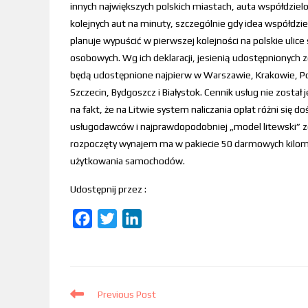
innych największych polskich miastach, auta współdzielo
kolejnych aut na minuty, szczególnie gdy idea współdzie
planuje wypuścić w pierwszej kolejności na polskie uli
osobowych. Wg ich deklaracji, jesienią udostępnionyc
będą udostępnione najpierw w Warszawie, Krakowie, Pozna
Szczecin, Bydgoszcz i Białystok. Cennik usług nie zost
na fakt, że na Litwie system naliczania opłat różni się
usługodawców i najprawdopodobniej „model litewski” 
rozpoczęty wynajem ma w pakiecie 50 darmowych kilome
użytkowania samochodów.
Udostępnij przez :
F
T
L
a
w
i
c
i
n
e
t
k
b
Previous Post
t
e