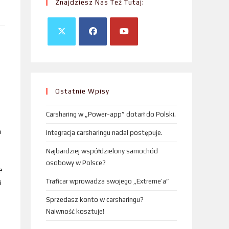
Znajdziesz Nas Też Tutaj:
Ostatnie Wpisy
Carsharing w „Power-app” dotarł do Polski.
a
Integracja carsharingu nadal postępuje.
Najbardziej współdzielony samochód
osobowy w Polsce?
e
Traficar wprowadza swojego „Extreme’a”
i
Sprzedasz konto w carsharingu?
Naiwność kosztuje!