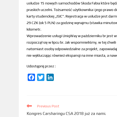
usłudze 15 nowych samochodów Skoda Fabia które będ
praskich uczelni. Tożsamość użytkownika i jego prawo 
karty studenckiej „ISIC”. Rejestracja w usłudze jest d
29 CZK (ok 5 PLN) za godzinę wynajmu (stawka minutowa
kilometr.
Wprowadzenie usługi UniqWay w październiku br jest 
rozpoczął się w lipcu br. Jak wspomnieliśmy, w tej chwili
natomiast osoby odpowiedzialne za projekt, zapowiadaj
nie wykluczając również ekspansji na inne miasta, a nawe
Udostępnij przez :
F
T
L
a
w
i
c
i
n
e
t
k
b
Previous Post
t
e
Kongres Carsharingu CSA 2018 już za nami.
o
e
d