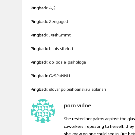
Pingback:
A片
Pingback:
2engaged
Pingback:
JXNhGmmt
Pingback:
bahis siteleri
Pingback:
do-posle-psihologa
Pingback:
Gz92uNNH
Pingback:
slovar po psihoanalizu laplansh
porn vidoe
She rested her palms against the glass
coworkers, repeating to herself, they
she knew no one could see in. But bei