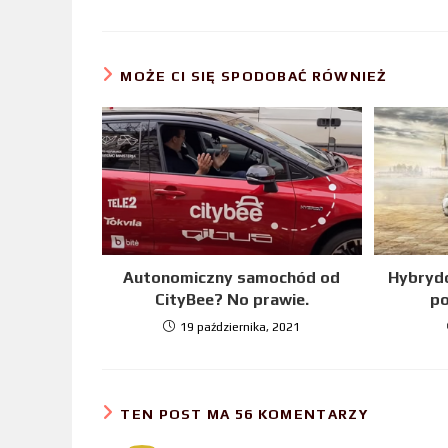
o
r
I
k
n
MOŻE CI SIĘ SPODOBAĆ RÓWNIEŻ
Autonomiczny samochód od
Hybrydo
CityBee? No prawie.
po
19 października, 2021
TEN POST MA 56 KOMENTARZY