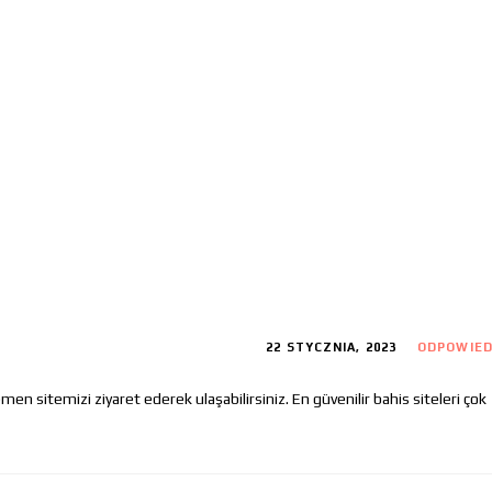
22 STYCZNIA, 2023
ODPOWIE
emen sitemizi ziyaret ederek ulaşabilirsiniz. En güvenilir bahis siteleri çok