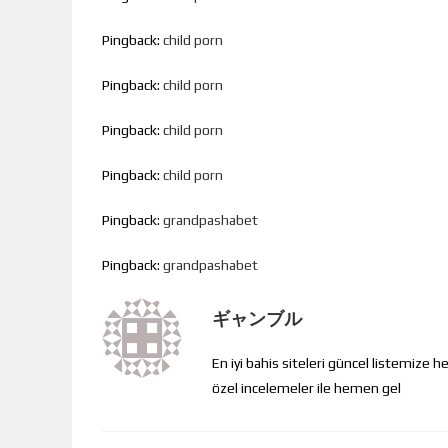
Pingback:
child porn
Pingback:
child porn
Pingback:
child porn
Pingback:
child porn
Pingback:
grandpashabet
Pingback:
grandpashabet
ギャンブル
En iyi bahis siteleri güncel listemize h
özel incelemeler ile hemen gel