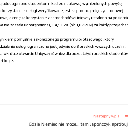
ą udostępnione studentom i kadrze naukowej wymienionych powyżej
do korzystania z usługi weryfikowane jest za pomocą międzynarodowej
armowa, a cenę za korzystanie z samochodów Uniqway ustalono na poziomi
 nie została udostępniona), + 4,9 CZK (ok 0,82 PLN) za każdy przejecha
wynikiem pomyślnie zakończonego programu pilotażowego, który
 działanie usługi ograniczone jest jedynie do 3 praskich wyższych uczelni,
ą wkrótce otwarcie Uniqway również dla pozostałych praskich studentó
t kraje.
Następny wpis
Gdzie Niemiec nie może… tam Japończyk spróbuj