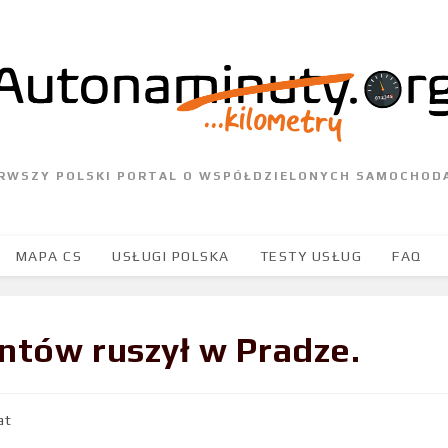
ERWSZY POLSKI PORTAL O WSPÓŁDZIELONYCH SAMOCHOD
MAPA CS
USŁUGI POLSKA
TESTY USŁUG
FAQ
ntów ruszył w Pradze.
at