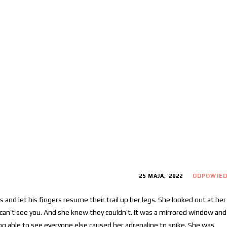
25 MAJA, 2022
ODPOWIE
 and let his fingers resume their trail up her legs. She looked out at her
 can’t see you. And she knew they couldn’t. It was a mirrored window and
ng able to see everyone else caused her adrenaline to spike. She was