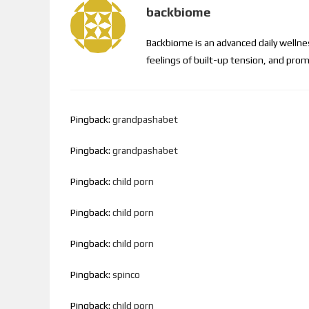
backbiome
Backbiome is an advanced daily welln
feelings of built-up tension, and p
Pingback:
grandpashabet
Pingback:
grandpashabet
Pingback:
child porn
Pingback:
child porn
Pingback:
child porn
Pingback:
spinco
Pingback:
child porn