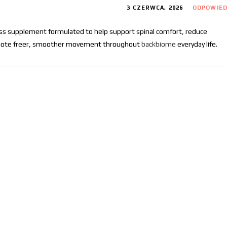
3 CZERWCA, 2026
ODPOWIE
ess supplement formulated to help support spinal comfort, reduce
romote freer, smoother movement throughout
backbiome
everyday life.