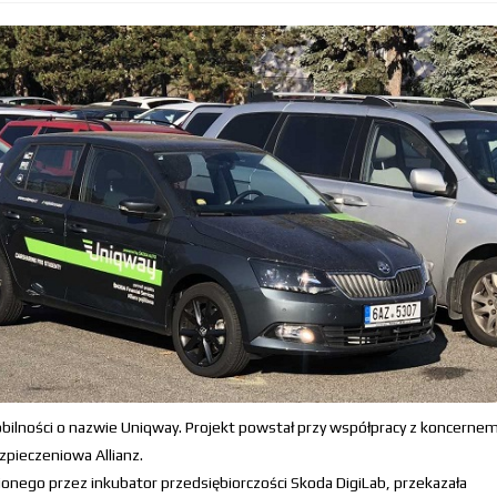
bilności o nazwie Uniqway. Projekt powstał przy współpracy z koncerne
zpieczeniowa Allianz.
nego przez inkubator przedsiębiorczości Skoda DigiLab, przekazała