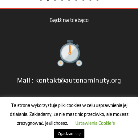
Bądź na bieżąco
Mail : kontakt@autonaminuty.org
tel: +48 606 666 993
Ta strona wykorzystuje pliki cookies w celu usprawnienia jej
działania. Zakładamy, że nie masz nic przeciwko, ale możesz
zrezygnować, jeśli chcesz.
Ustawienia Cookie's
Zgadzam się
© 2016-2021 by autonaminuty.org