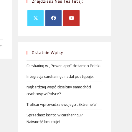
Znajdziesz Nas Też Tutaj:
21
Ostatnie Wpisy
Carsharing w „Power-app” dotarł do Polski.
Integracja carsharingu nadal postępuje.
Najbardziej współdzielony samochód
osobowy w Polsce?
Traficar wprowadza swojego „Extreme’a”
Sprzedasz konto w carsharingu?
Naiwność kosztuje!