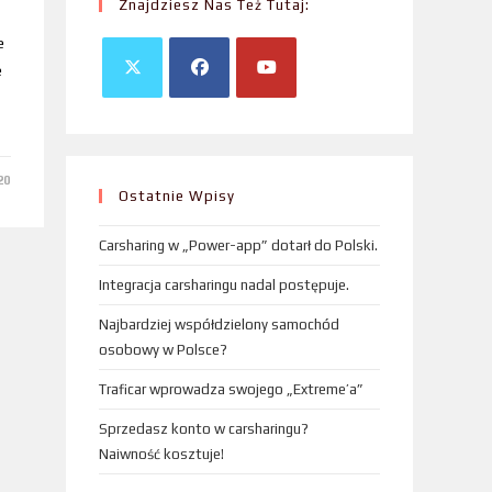
Znajdziesz Nas Też Tutaj:
e
e
20
Ostatnie Wpisy
Carsharing w „Power-app” dotarł do Polski.
Integracja carsharingu nadal postępuje.
Najbardziej współdzielony samochód
osobowy w Polsce?
Traficar wprowadza swojego „Extreme’a”
Sprzedasz konto w carsharingu?
Naiwność kosztuje!