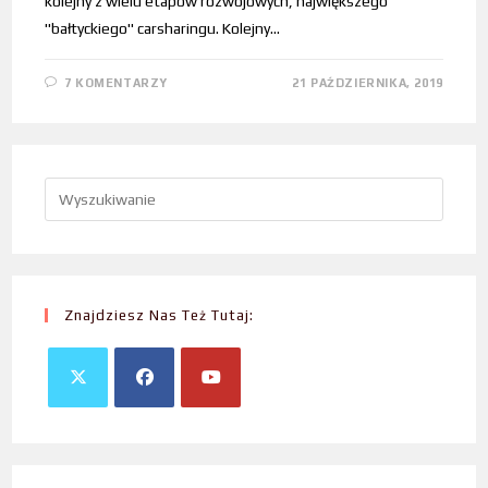
kolejny z wielu etapów rozwojowych, największego
"bałtyckiego" carsharingu. Kolejny…
7 KOMENTARZY
21 PAŹDZIERNIKA, 2019
Znajdziesz Nas Też Tutaj: