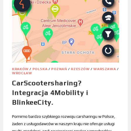
KRAKÓW
/
POLSKA
/
POZNAŃ
/
RZESZÓW
/
WARSZAWA
/
WROCŁAW
CarScootersharing?
Integracja 4Mobility i
BlinkeeCity.
Pomimo bardzo szybkiego rozwoju carsharingu w Polsce,
żaden z usługodawców w naszym kraju nie oferuje usługi
multi-modalnej, czyli zawierającej oprócz samochodów