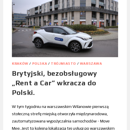
KRAKÓW
/
POLSKA
/
TRÓJMIASTO
/
WARSZAWA
Brytyjski, bezobsługowy
„Rent a Car” wkracza do
Polski.
W tym tygodniu na warszawskim Wilanowie pierwszą
stołeczną strefę miejską otworzyła międzynarodowa,
zautomatyzowana wypożyczalnia samochodów - Move
Mee. Jest to kolejna lokalizacja tej usługi po warszawskim