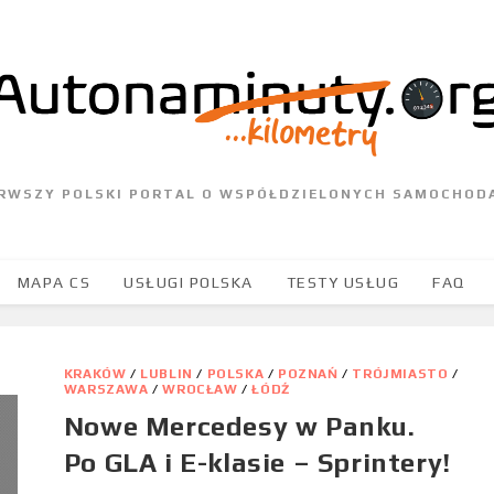
ERWSZY POLSKI PORTAL O WSPÓŁDZIELONYCH SAMOCHOD
MAPA CS
USŁUGI POLSKA
TESTY USŁUG
FAQ
KRAKÓW
/
LUBLIN
/
POLSKA
/
POZNAŃ
/
TRÓJMIASTO
/
WARSZAWA
/
WROCŁAW
/
ŁÓDŹ
Nowe Mercedesy w Panku.
Po GLA i E-klasie – Sprintery!