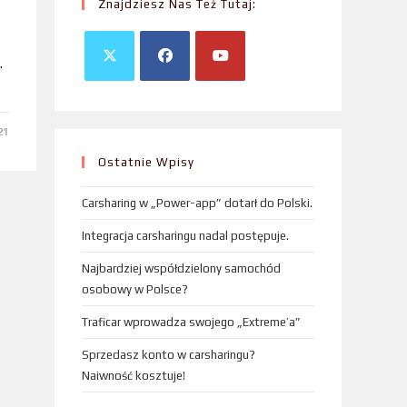
Znajdziesz Nas Też Tutaj:
.
21
Ostatnie Wpisy
Carsharing w „Power-app” dotarł do Polski.
Integracja carsharingu nadal postępuje.
Najbardziej współdzielony samochód
osobowy w Polsce?
Traficar wprowadza swojego „Extreme’a”
Sprzedasz konto w carsharingu?
Naiwność kosztuje!