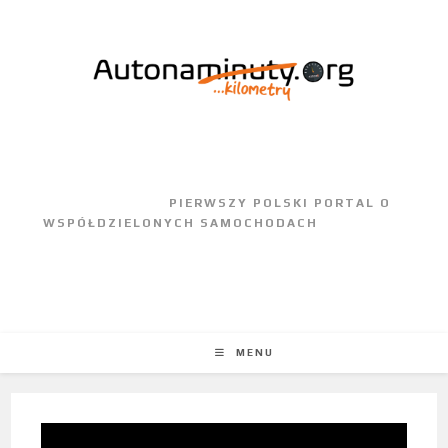
					PIERWSZY POLSKI PORTAL O 
WSPÓŁDZIELONYCH SAMOCHODACH				
MENU