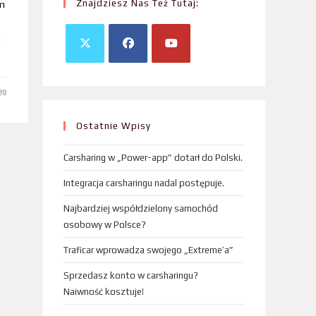
Znajdziesz Nas Też Tutaj:
em
o
20
Ostatnie Wpisy
Carsharing w „Power-app” dotarł do Polski.
Integracja carsharingu nadal postępuje.
Najbardziej współdzielony samochód
osobowy w Polsce?
Traficar wprowadza swojego „Extreme’a”
Sprzedasz konto w carsharingu?
Naiwność kosztuje!