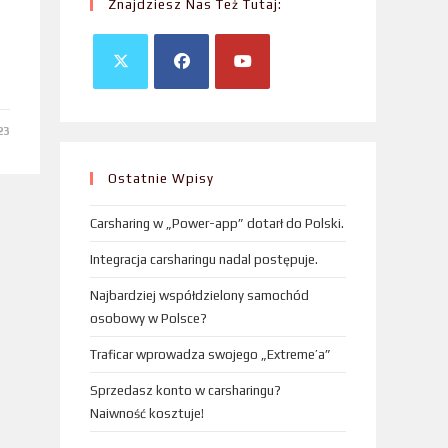
Znajdziesz Nas Też Tutaj:
23
Ostatnie Wpisy
Carsharing w „Power-app” dotarł do Polski.
Integracja carsharingu nadal postępuje.
Najbardziej współdzielony samochód
osobowy w Polsce?
Traficar wprowadza swojego „Extreme’a”
Sprzedasz konto w carsharingu?
Naiwność kosztuje!