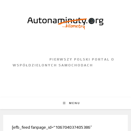
					PIERWSZY POLSKI PORTAL O 
WSPÓŁDZIELONYCH SAMOCHODACH				
MENU
[efb_feed fanpage_id=”106704037405386″