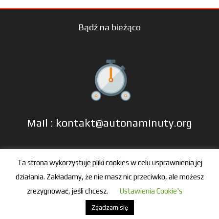
Bądź na bieżąco
Mail : kontakt@autonaminuty.org
tel: +48 606 666 993
Ta strona wykorzystuje pliki cookies w celu usprawnienia jej
działania. Zakładamy, że nie masz nic przeciwko, ale możesz
zrezygnować, jeśli chcesz.
Ustawienia Cookie's
Zgadzam się
© 2016-2021 by autonaminuty.org