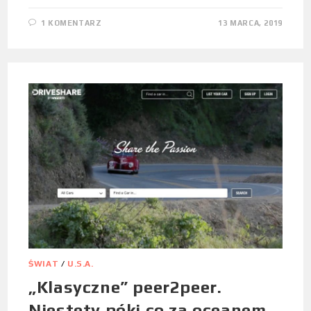
1 KOMENTARZ
13 MARCA, 2019
ŚWIAT
/
U.S.A.
„Klasyczne” peer2peer.
Niestety póki co za oceanem.